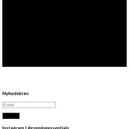
Ciele x Stance
Nyhedsbrev
Instagram | @runningessentials