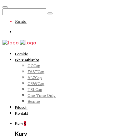
Konto
Forside
Ciele Athletics
GOCap
FASTCap
ALZCap
CRWCap
TRLCap
One Time Only
Beanie
Filosofi
Kontakt
Kurv
0
Kurv