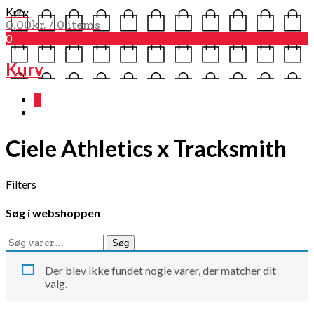
Kurv
0,00
kr.
/ 0 items
0
Kurv
0
Ciele Athletics x Tracksmith
Filters
Søg i webshoppen
Søg
Søg
efter:
Der blev ikke fundet nogle varer, der matcher dit
valg.