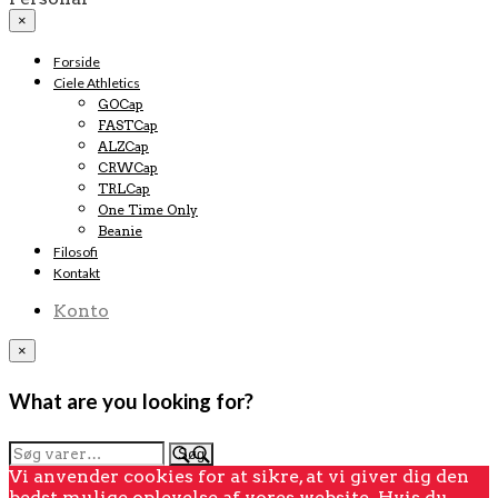
×
Forside
Ciele Athletics
GOCap
FASTCap
ALZCap
CRWCap
TRLCap
One Time Only
Beanie
Filosofi
Kontakt
Konto
×
What are you looking for?
Søg
Søg
efter:
Vi anvender cookies for at sikre, at vi giver dig den
bedst mulige oplevelse af vores website. Hvis du