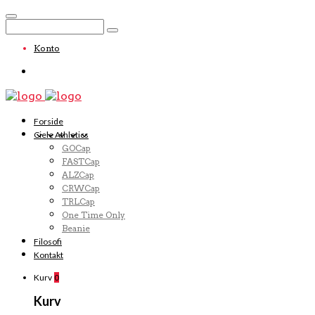
Konto
Forside
Ciele Athletics
GOCap
FASTCap
ALZCap
CRWCap
TRLCap
One Time Only
Beanie
Filosofi
Kontakt
Kurv
0
Kurv