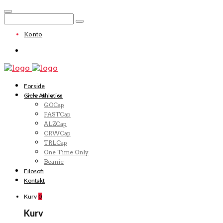
Konto
Forside
Ciele Athletics
GOCap
FASTCap
ALZCap
CRWCap
TRLCap
One Time Only
Beanie
Filosofi
Kontakt
Kurv
0
Kurv