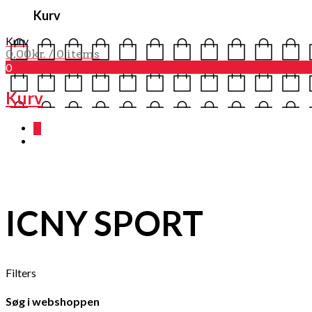
Kurv
Kurv
0,00
kr.
/ 0 items
0
Kurv
0
ICNY SPORT
Filters
Søg i webshoppen