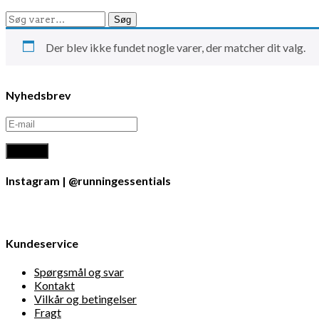
Søg
Søg
efter:
Der blev ikke fundet nogle varer, der matcher dit valg.
Nyhedsbrev
Instagram | @runningessentials
Kundeservice
Spørgsmål og svar
Kontakt
Vilkår og betingelser
Fragt