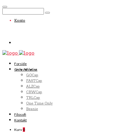
Konto
Forside
Ciele Athletics
GOCap
FASTCap
ALZCap
CRWCap
TRLCap
One Time Only
Beanie
Filosofi
Kontakt
Kurv
0