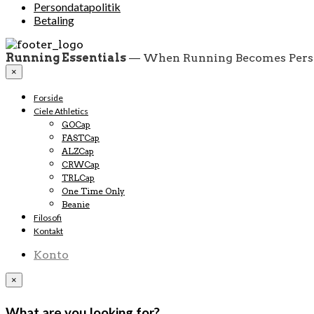
Persondatapolitik
Betaling
Running Essentials
— When Running Becomes Pers
×
Forside
Ciele Athletics
GOCap
FASTCap
ALZCap
CRWCap
TRLCap
One Time Only
Beanie
Filosofi
Kontakt
Konto
×
What are you looking for?