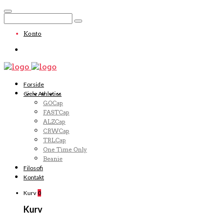
Konto
Forside
Ciele Athletics
GOCap
FASTCap
ALZCap
CRWCap
TRLCap
One Time Only
Beanie
Filosofi
Kontakt
Kurv
0
Kurv