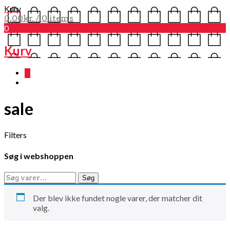
Kurv
0,00
kr.
/ 0 items
0
Kurv
0
sale
Filters
Søg i webshoppen
Søg
Søg
efter:
Der blev ikke fundet nogle varer, der matcher dit
valg.