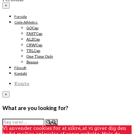
×
Forside
Ciele Athletics
GOCap
FASTCap
ALZCap
CRWCap
TRLCap
One Time Only
Beanie
Filosofi
Kontakt
Konto
×
What are you looking for?
Søg
Søg
efter:
Vi anvender cookies for at sikre, at vi giver dig den
bedst mulige oplevelse af vores website. Hvis du