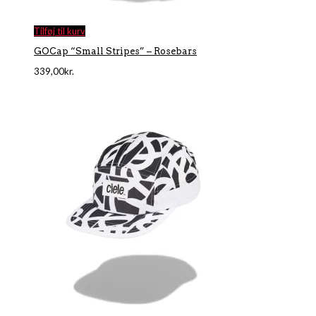
Tilføj til kurv
GOCap “Small Stripes” – Rosebars
339,00
kr.