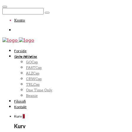
Konto
Forside
Ciele Athletics
GOCap
FASTCap
ALZCap
CRWCap
TRLCap
One Time Only
Beanie
Filosofi
Kontakt
Kurv
0
Kurv