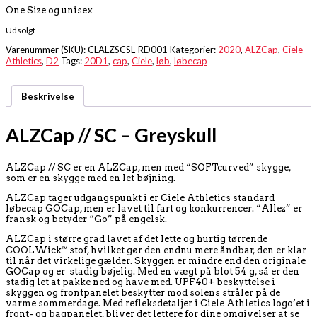
One Size og unisex
Udsolgt
Varenummer (SKU):
CLALZSCSL-RD001
Kategorier:
2020
,
ALZCap
,
Ciele
Athletics
,
D2
Tags:
20D1
,
cap
,
Ciele
,
løb
,
løbecap
Beskrivelse
ALZCap // SC – Greyskull
ALZCap // SC er en ALZCap, men med “SOFTcurved” skygge,
som er en skygge med en let bøjning.
ALZCap tager udgangspunkt i er Ciele Athletics standard
løbecap GOCap, men er lavet til fart og konkurrencer. “Allez” er
fransk og betyder “Go” på engelsk.
ALZCap i større grad lavet af det lette og hurtig tørrende
COOLWick™ stof, hvilket gør den endnu mere åndbar, den er klar
til når det virkelige gælder. Skyggen er mindre end den originale
GOCap og er stadig bøjelig. Med en vægt på blot 54 g, så er den
stadig let at pakke ned og have med. UPF40+ beskyttelse i
skyggen og frontpanelet beskytter mod solens stråler på de
varme sommerdage. Med refleksdetaljer i Ciele Athletics logo’et i
front- og bagpanelet, bliver det lettere for dine omgivelser at se