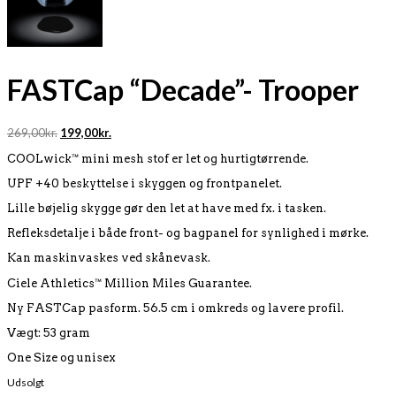
FASTCap “Decade”- Trooper
Original
Current
269,00
kr.
199,00
kr.
price
price
COOLwick™ mini mesh stof er let og hurtigtørrende.
was:
is:
269,00kr..
199,00kr..
UPF +40 beskyttelse i skyggen og frontpanelet.
Lille bøjelig skygge gør den let at have med fx. i tasken.
Refleksdetalje i både front- og bagpanel for synlighed i mørke.
Kan maskinvaskes ved skånevask.
Ciele Athletics™ Million Miles Guarantee.
Ny FASTCap pasform. 56.5 cm i omkreds og lavere profil.
Vægt: 53 gram
One Size og unisex
Udsolgt