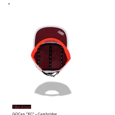
Tilføj til kurv
GOCap “XC” – Cambridge