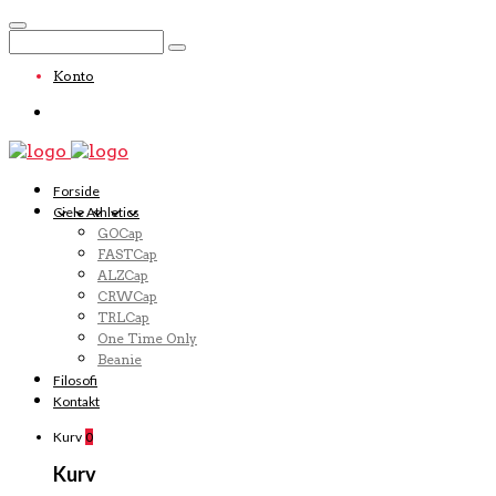
Konto
Forside
Ciele Athletics
GOCap
FASTCap
ALZCap
CRWCap
TRLCap
One Time Only
Beanie
Filosofi
Kontakt
Kurv
0
Kurv