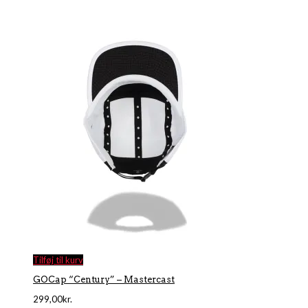
Tilføj til kurv
GOCap “Century” – Mastercast
299,00
kr.