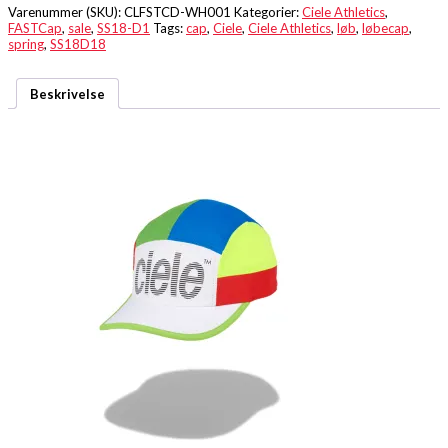
Varenummer (SKU):
CLFSTCD-WH001
Kategorier:
Ciele Athletics
,
FASTCap
,
sale
,
SS18-D1
Tags:
cap
,
Ciele
,
Ciele Athletics
,
løb
,
løbecap
,
spring
,
SS18D18
Beskrivelse