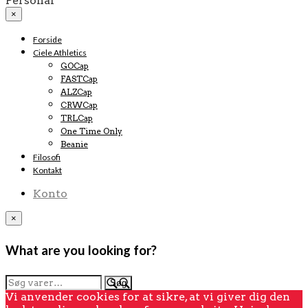
Personal
×
Forside
Ciele Athletics
GOCap
FASTCap
ALZCap
CRWCap
TRLCap
One Time Only
Beanie
Filosofi
Kontakt
Konto
×
What are you looking for?
Søg
Søg
efter:
Vi anvender cookies for at sikre, at vi giver dig den