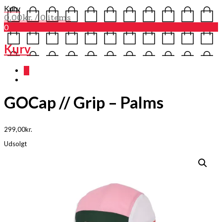
Kurv
0,00
kr.
/ 0 items
0
Kurv
0
GOCap // Grip – Palms
299,00
kr.
Udsolgt