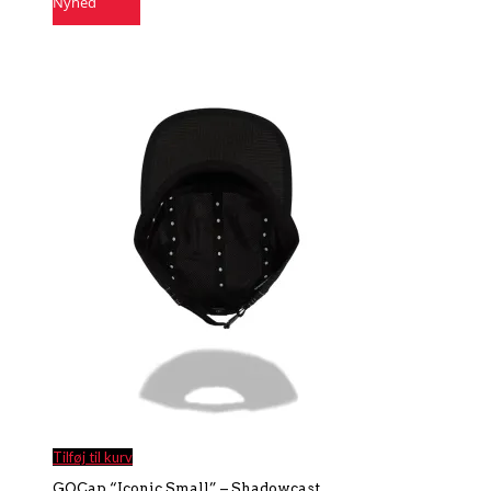
Nyhed
Tilføj til kurv
GOCap “Iconic Small” – Shadowcast