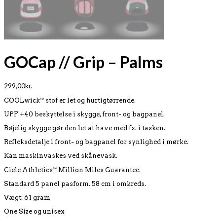
GOCap // Grip – Palms
299,00
kr.
COOLwick™ stof er let og hurtigtørrende.
UPF +40 beskyttelse i skygge, front- og bagpanel.
Bøjelig skygge gør den let at have med fx. i tasken.
Refleksdetalje i front- og bagpanel for synlighed i mørke.
Kan maskinvaskes ved skånevask.
Ciele Athletics™ Million Miles Guarantee.
Standard 5 panel pasform. 58 cm i omkreds.
Vægt: 61 gram
One Size og unisex