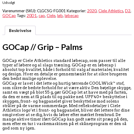
Udsolgt
Varenummer (SKU):
CLGCSG-FG001
Kategorier:
2020
,
Ciele Athletics
,
D2
,
GOCap
Tags:
20D1
,
cap
,
Ciele
,
løb
,
løbecap
Beskrivelse
GOCap // Grip – Palms
GOCap er Ciele Athletics standard løbecap, som passer til alle
typer af løbere og al slags træning. GOCap er en løbecap i
absolut top kvalitet, både i forhold til valg af materialer, kvalitet
og design. Hver en detalje er gennemtænkt for at sikre brugeren
den bedst mulige oplevelse.
GOCap er lavet i det lette og hurtig tørrende COOLWick™ stof,
som sikre de bedste forhold for at være aktiv. Den bøjelige skygge,
samt en vægt på blot 55 g, gør GOCap let at have med på farten,
da den er nem at få plads til og pakke ned. UPF40+ beskyttelse i
skyggen, front- og bagpanelet giver beskyttelse mod solens
stråler på de varme sommerdage. Med refleksdetaljer i Ciele
Athletics logo’et i front- og bagpanelet, bliver det lettere for dine
omgivelser at se dig, hvis du løber efter mørket frembrud. De
mange aktive timer iført GOCap kan godt sætte sit præg på den,
men efter en tur i vaskemaskinen på et skåneprogram er den så
god som ny igen.