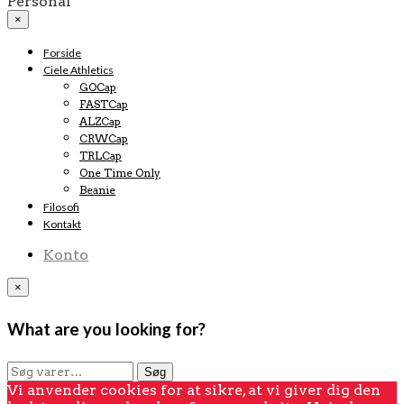
Personal
×
Forside
Ciele Athletics
GOCap
FASTCap
ALZCap
CRWCap
TRLCap
One Time Only
Beanie
Filosofi
Kontakt
Konto
×
What are you looking for?
Søg
Søg
efter:
Vi anvender cookies for at sikre, at vi giver dig den