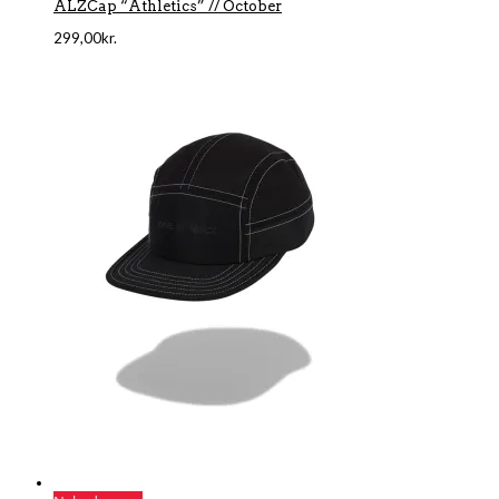
ALZCap “Athletics” // October
299,00
kr.