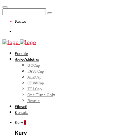
Konto
Forside
Ciele Athletics
GOCap
FASTCap
ALZCap
CRWCap
TRLCap
One Time Only
Beanie
Filosofi
Kontakt
Kurv
0
Kurv