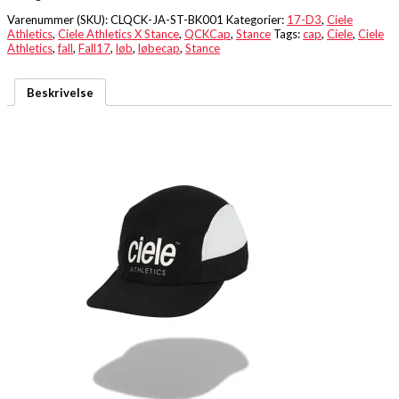
Varenummer (SKU):
CLQCK-JA-ST-BK001
Kategorier:
17-D3
,
Ciele
Athletics
,
Ciele Athletics X Stance
,
QCKCap
,
Stance
Tags:
cap
,
Ciele
,
Ciele
Athletics
,
fall
,
Fall17
,
løb
,
løbecap
,
Stance
Beskrivelse