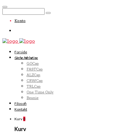
Konto
Forside
Ciele Athletics
GOCap
FASTCap
ALZCap
CRWCap
TRLCap
One Time Only
Beanie
Filosofi
Kontakt
Kurv
0
Kurv