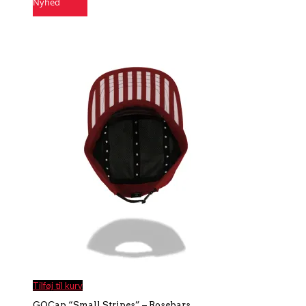
Nyhed
Tilføj til kurv
GOCap “Small Stripes” – Rosebars