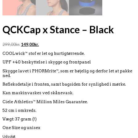
QCKCap x Stance – Black
Original
Current
299,00
kr.
149,00
kr.
price
price
COOLwick™ stof er let og hurtigtørrende.
was:
is:
299,00kr..
149,00kr..
UPF +40 beskyttelse i skygge og frontpanel
Skygge lavet i PHORMrite™, som er bøjelig og derfor let at pakke
ned.
Refleksdetalje i fronten, samt bagsiden for synlighed i mørke.
Kan maskinvaskes ved skånevask.
Ciele Athletics™ Million Miles Guarantee.
52 cm i omkreds.
Vægt: 37
gram (!)
One Size og unisex
Udsolgt