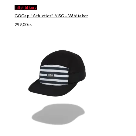
Tilføj til kurv
GOCap “Athletics” // SC – Whitaker
299,00
kr.