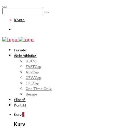
Konto
Forside
Ciele Athletics
GOCap
FASTCap
ALZCap
CRWCap
TRLCap
One Time Only
Beanie
Filosofi
Kontakt
Kurv
0
Kurv