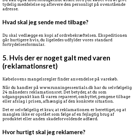
tydelig meddelelse og aflevere den personligt på ovenstående
adresse.
Hvad skal jeg sende med tilbage?
Du skal vedlægge en kopi af ordrebekræftelsen. Ekspeditionen
går hurtigere hvis, du ligeledes udfylder vores standard
fortrydelsesformular.
5. Hvis der er noget galt med varen
(reklamationsret)
Købelovens mangelsregler finder anvendelse på varekøb.
Når du handler på www.runningessentials.dk har du selvfølgelig
24 måneders reklamationsret. Det betyder, at du som
udgangspunkt kan få varen repareret, ombyttet, pengene tilbage
eller afslag i prisen, afhængig af den konkrete situation.
Det er selvfølgelig et krav, at reklamationen er berettiget, og at
manglen ikke er opstået som følge af en fejlagtig brug af
produktet eller anden skadeforvoldende adfærd.
Hvor hurtigt skal jeg reklamere?