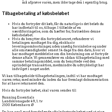
må afprøve varen, men ikke tage den i egentlig brug.
Tilbagebetaling af købsbeløbet
Hvis du fortryder dit køb, får du naturligvis det beløb du
har indbetalt til os, tilbage. I tilfælde af en
værdiforringelse, som du hæfter for, fratrækkes denne
købsbeløbet.
Hvis du benytter din fortrydelsesret, refunderer vi
betalingen modtaget fra dig, eksklusiv
leveringsomkostninger, uden unødig forsinkelse og under
alle omstændigheder senest 14 dage fra den dato, hvor vi
har modtaget meddelelse om din beslutning om at fortryde
denne aftale. Vi gennemfører en sådan tilbagebetaling med
samme betalingsmiddel, som du benyttede ved den
oprindelige transaktion, medmindre du udtrykkeligt har
indvilget i noget andet.
Vi kan tilbageholde tilbagebetalingen, indtil vi har modtaget
varen retur, med mindre du inden da har fremlagt dokumentation
for at have returneret den.
Hvis du fortryder købet, skal varen sendes til:
Running Essentials
Landskronagade 49, 1. tv
2100 København Ø
Du kan også mod forudgående aftale fortryde købet ved at give