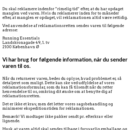
Du skal reklamere indenfor ”rimelig tid” efter, at du har opdaget
manglen ved varen. Hvis du reklamerer inden for to måneder
efter, at manglen er opdaget, vil reklamationen altid være rettidig.
Ved anvendelse af reklamationsretten sendes varen til følgende
adresse:
Running Essentials
Landskronagade 49, 1. tv
2100 København Ø
Vi har brug for følgende information, når du sender
varen til os.
Når du returnerer varen, bedes du oplyse, hvad problemet er, så
detaljeret som muligt. Dette kan ske ved udfyldelse af vores
reklamationsformular, som du kan få tilsendt når du retter
henvendelse til os, omkring dit ønske om at benytte dig af
reklamationsretten.
Det er ikke et krav, men det letter vores sagsbehandling og
minimerer ekspeditionstiden for reklamationen.
Bemærk! Vi modtager ikke pakker sendt pr. efterkrav eller
lignende.
Husk, at varen altid skal sendes tilbage i forsvarlig emballage, og