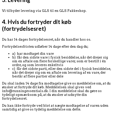
Vi tilbyder levering via GLS til en GLS Pakkeshop.
4.
Hvis du fortryder dit køb
(fortrydelsesret)
Du har 14 dages fortrydelsesret, når du handler hos os.
Fortrydelsesfristen udløber 14 dage efter den dag du;
a) har modtaget din vare
b) får den sidste vare i fysisk besiddelse, når det drejer sig
om en aftale om flere forskellige varer, som er bestilt i én
ordre, og som leveres enkeltvis
c) får det sidste parti, eller den sidste del i fysisk besiddelse,
når det drejer sig om en aftale om levering af en vare, der
består af flere partier eller dele
Du skal inden 14 dage fra modtagelse give os meddelelse om, at du
ønsker at fortryde dit køb. Meddelelsen skal gives ved
info@runningessentials.dk. I din meddelelse skal du gøre os
tydeligt opmærksom på, at du ønsker at udnytte din
fortrydelsesret.
Du kan ikke fortryde ved blot at nægte modtagelse af varen uden
samtidig at give os tydelig meddelelse om dette.