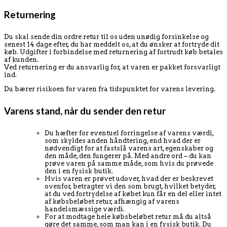
Returnering
Du skal sende din ordre retur til os uden unødig forsinkelse og
senest 14 dage efter, du har meddelt os, at du ønsker at fortryde dit
køb. Udgifter i forbindelse med returnering af fortrudt køb betales
af kunden.
Ved returnering er du ansvarlig for, at varen er pakket forsvarligt
ind.
Du bærer risikoen for varen fra tidspunktet for varens levering.
Varens stand, når du sender den retur
Du hæfter for eventuel forringelse af varens værdi,
som skyldes anden håndtering, end hvad der er
nødvendigt for at fastslå varens art, egenskaber og
den måde, den fungerer på. Med andre ord – du kan
prøve varen på samme måde, som hvis du prøvede
den i en fysisk butik.
Hvis varen er prøvet udover, hvad der er beskrevet
ovenfor, betragter vi den som brugt, hvilket betyder,
at du ved fortrydelse af købet kun får en del eller intet
af købsbeløbet retur, afhængig af varens
handelsmæssige værdi.
For at modtage hele købsbeløbet retur må du altså
gøre det samme, som man kan i en fysisk butik. Du