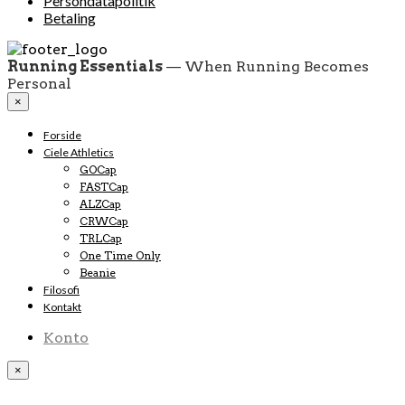
Persondatapolitik
Betaling
Running Essentials
— When Running Becomes
Personal
×
Forside
Ciele Athletics
GOCap
FASTCap
ALZCap
CRWCap
TRLCap
One Time Only
Beanie
Filosofi
Kontakt
Konto
×