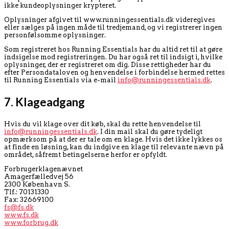
ikke kundeoplysninger krypteret.
Oplysninger afgivet til www.runningessentials.dk videregives
eller sælges på ingen måde til tredjemand, og vi registrerer ingen
personfølsomme oplysninger.
Som registreret hos Running Essentials har du altid ret til at gøre
indsigelse mod registreringen. Du har også ret til indsigt i, hvilke
oplysninger, der er registreret om dig. Disse rettigheder har du
efter Persondataloven og henvendelse i forbindelse hermed rettes
til Running Essentials via e-mail
info@runningessentials.dk
.
7. Klageadgang
Hvis du vil klage over dit køb, skal du rette henvendelse til
info@runningessentials.dk
. I din mail skal du gøre tydeligt
opmærksom på at der er tale om en klage. Hvis det ikke lykkes os
at finde en løsning, kan du indgive en klage til relevante nævn på
området, såfremt betingelserne herfor er opfyldt.
Forbrugerklagenævnet
Amagerfælledvej 56
2300 København S.
Tlf.: 70131330
Fax: 32669100
fs@fs.dk
www.fs.dk
www.forbrug.dk