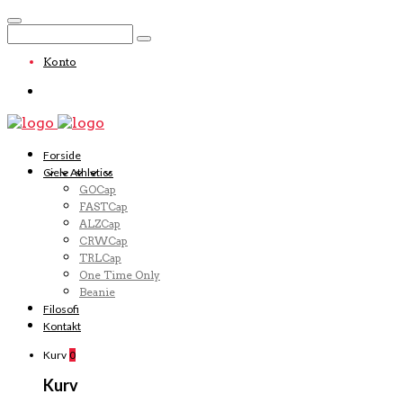
Konto
Forside
Ciele Athletics
GOCap
FASTCap
ALZCap
CRWCap
TRLCap
One Time Only
Beanie
Filosofi
Kontakt
Kurv
0
Kurv