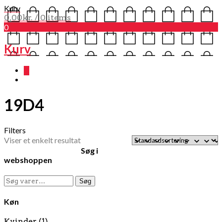
Kurv
0,00
kr.
/ 0 items
0
Kurv
0
19D4
Filters
Viser et enkelt resultat
Søg i
webshoppen
Søg
Søg
efter:
Køn
Kvinder
(1)