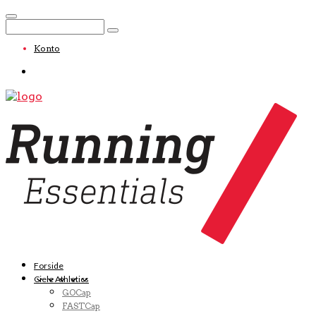
Konto
Forside
Ciele Athletics
GOCap
FASTCap