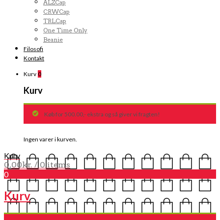
ALZCap
CRWCap
TRLCap
One Time Only
Beanie
Filosofi
Kontakt
Kurv
0
Kurv
Køb for 500.00,- ekstra og så giver vi fragten!
Ingen varer i kurven.
Kurv
0,00
kr.
/ 0 items
0
Kurv