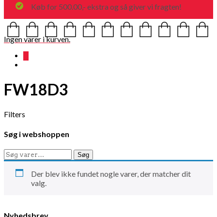
Køb for 500.00,- ekstra og så giver vi fragten!
Ingen varer i kurven.
0
FW18D3
Filters
Søg i webshoppen
Søg
Søg
efter:
Der blev ikke fundet nogle varer, der matcher dit
valg.
Nyhedsbrev