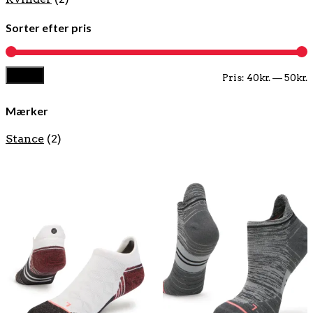
Sorter efter pris
Filter
M
H
Pris:
40kr.
—
50kr.
p
p
Mærker
Stance
(2)