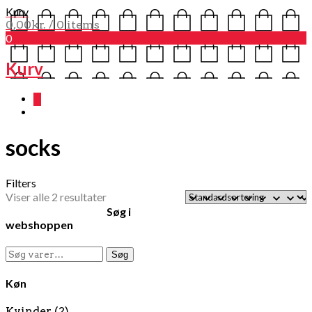
Kurv
0,00
kr.
/ 0 items
0
Kurv
0
socks
Filters
Viser alle 2 resultater
Søg i
webshoppen
Søg
Søg
efter:
Køn
Kvinder
(2)