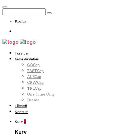
Konto
Forside
Ciele Athletics
GOCap
FASTCap
ALZCap
CRWCap
TRLCap
One Time Only
Beanie
Filosofi
Kontakt
Kurv
0
Kurv