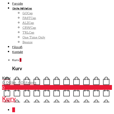
Forside
Ciele Athletics
GOCap
FASTCap
ALZCap
CRWCap
TRLCap
One Time Only
Beanie
Filosofi
Kontakt
Kurv
0
Kurv
Kurv
0,00
kr.
/ 0 items
0
Kurv
0