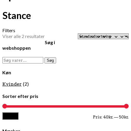
Stance
Filters
Viser alle 2 resultater
Søg i
webshoppen
Søg
Søg
efter:
Køn
Kvinder
(2)
Sorter efter pris
Filter
M
H
Pris:
40kr.
—
50kr.
p
p
Mærker