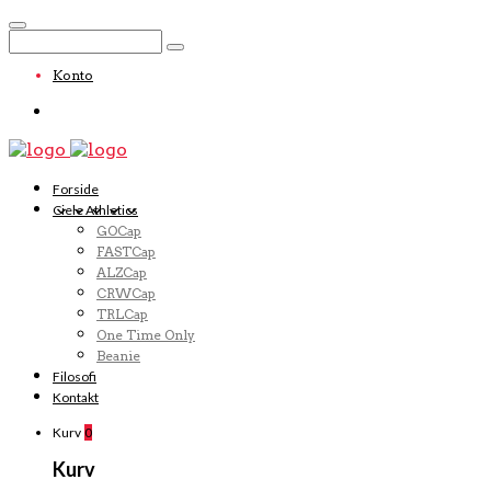
Konto
Forside
Ciele Athletics
GOCap
FASTCap
ALZCap
CRWCap
TRLCap
One Time Only
Beanie
Filosofi
Kontakt
Kurv
0
Kurv