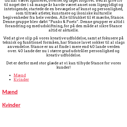
tid har været ignoreret, overset og taget forgivet. Ved at give liv
til noget der i så mange år havde været anset som ligegyldigt og
intetsigende, startede de en bevægelse af kunst og personlighed,
som tiltræk atleter, kunstnere og ikoniske kulturelle
begivenheder fra hele verden. Alle tiltrukket til ét mærke, Stance.
Denne gruppe blev døbt “Punks & Poets”. Denne grupper er altid i
forandring og med udskiftning, for på den måde at sikre Stance
altid er aktuelle.
Ved at give slip på vores kreative udfoldelse, samt at fokusere på
teknisk og funktionel formåen, har Stance lavet sokker til al slags
anvendelse. Stance er nu at finde i mere end 40 lande verden
over. 40 lande der nu i større grad udstråler personlighed og
kreativ udfoldelse.
Det er derfor med stor glæde at vi kan tilbyde Stance for vores
kunder!
Mænd
Kvinder
Mænd
Kvinder