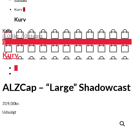
Kurv
0
Kurv
Kurv
0,00
kr.
/ 0 items
0
Kurv
0
ALZCap – “Large” Shadowcast
319,00
kr.
Udsolgt