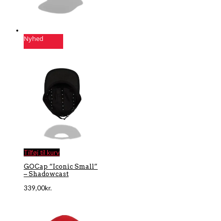
Nyhed
Tilføj til kurv
GOCap “Iconic Small”
– Shadowcast
339,00
kr.