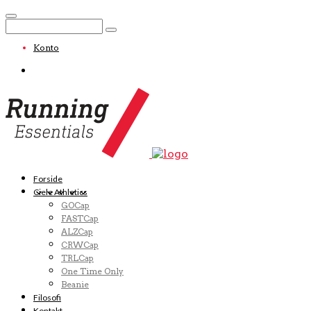
Konto
Forside
Ciele Athletics
GOCap
FASTCap
ALZCap
CRWCap
TRLCap
One Time Only
Beanie
Filosofi
Kontakt