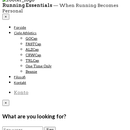
Running Essentials
— When Running Becomes
Personal
×
Forside
Ciele Athletics
GOCap
FASTCap
ALZCap
CRWCap
TRLCap
One Time Only
Beanie
Filosofi
Kontakt
Konto
×
What are you looking for?
Søg
Søg