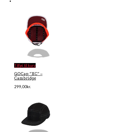
Tilføj til kurv
GOCap “XC” –
Cambridge
299,00
kr.