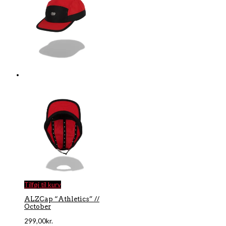
Tilføj til kurv
ALZCap “Athletics” //
October
299,00
kr.