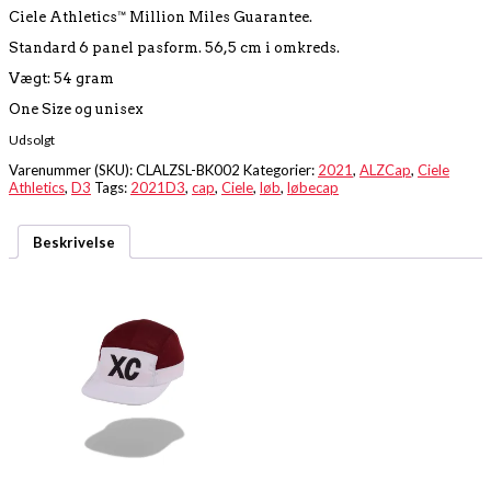
Ciele Athletics™ Million Miles Guarantee.
Standard 6 panel pasform. 56,5 cm i omkreds.
Vægt: 54 gram
One Size og unisex
Udsolgt
Varenummer (SKU):
CLALZSL-BK002
Kategorier:
2021
,
ALZCap
,
Ciele
Athletics
,
D3
Tags:
2021D3
,
cap
,
Ciele
,
løb
,
løbecap
Beskrivelse