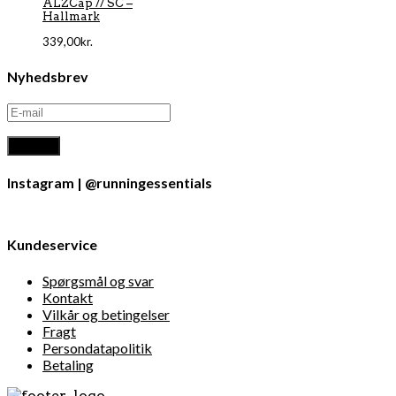
ALZCap // SC –
Hallmark
339,00
kr.
Nyhedsbrev
Instagram | @runningessentials
Kundeservice
Spørgsmål og svar
Kontakt
Vilkår og betingelser
Fragt
Persondatapolitik
Betaling