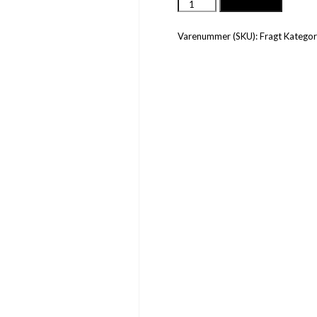
Fragt
Tilføj til kurv
antal
Varenummer (SKU):
Fragt
Kategor