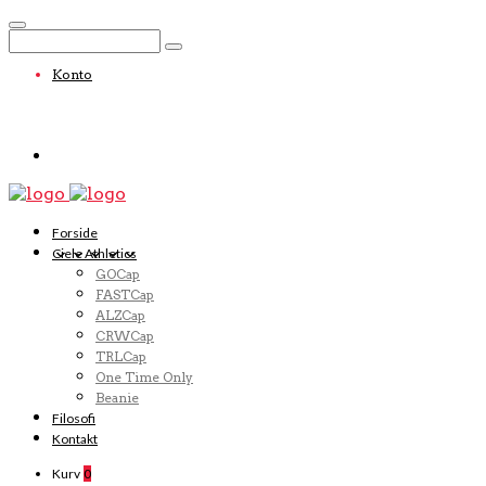
Konto
Forside
Ciele Athletics
GOCap
FASTCap
ALZCap
CRWCap
TRLCap
One Time Only
Beanie
Filosofi
Kontakt
Kurv
0