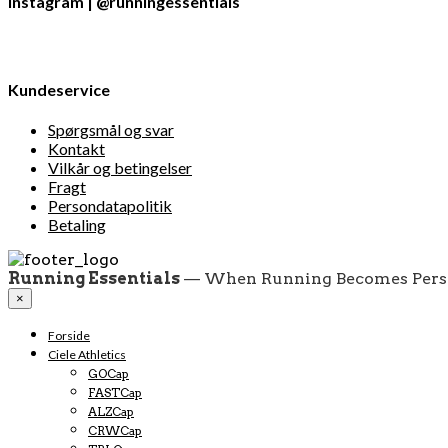
Instagram | @runningessentials
Kundeservice
Spørgsmål og svar
Kontakt
Vilkår og betingelser
Fragt
Persondatapolitik
Betaling
Running Essentials
— When Running Becomes Pers
×
Forside
Ciele Athletics
GOCap
FASTCap
ALZCap
CRWCap