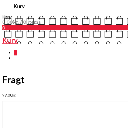
Kurv
Kurv
0,00
kr.
/ 0 items
0
Kurv
0
Fragt
99,00
kr.