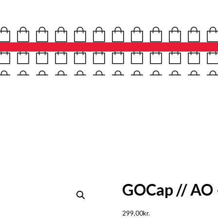
GOCap // AO 
299,00
kr.