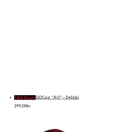
Tilføj til kurv
GOCap “AO” – Delphi
299,00
kr.