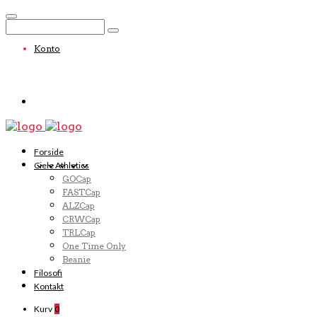
Konto
Forside
Ciele Athletics
GOCap
FASTCap
ALZCap
CRWCap
TRLCap
One Time Only
Beanie
Filosofi
Kontakt
Kurv
0