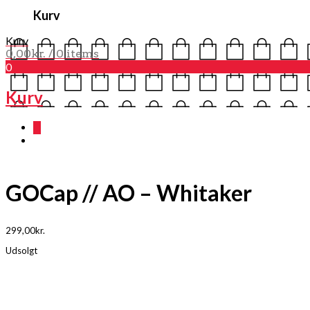
Kurv
Kurv
0,00
kr.
/ 0 items
0
Kurv
0
GOCap // AO – Whitaker
299,00
kr.
Udsolgt