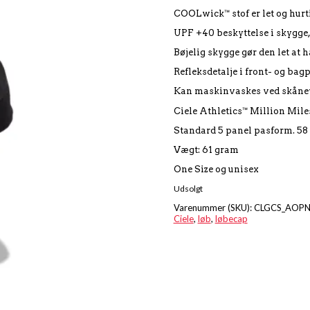
COOLwick™ stof er let og hurt
UPF +40 beskyttelse i skygge,
Bøjelig skygge gør den let at h
Refleksdetalje i front- og bag
Kan maskinvaskes ved skåne
Ciele Athletics™ Million Mile
Standard 5 panel pasform. 58
Vægt: 61 gram
One Size og unisex
Udsolgt
Varenummer (SKU):
CLGCS_AOPN
Ciele
,
løb
,
løbecap