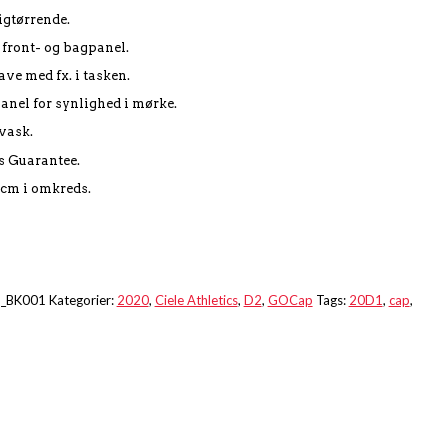
igtørrende.
 front- og bagpanel.
ave med fx. i tasken.
panel for synlighed i mørke.
vask.
s Guarantee.
 cm i omkreds.
_BK001
Kategorier:
2020
,
Ciele Athletics
,
D2
,
GOCap
Tags:
20D1
,
cap
,