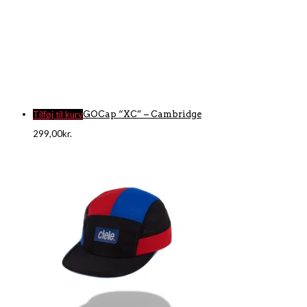
Tilføj til kurv
GOCap “XC” – Cambridge
299,00
kr.