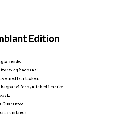
blant Edition
igtørrende.
 front- og bagpanel.
ave med fx. i tasken.
g bagpanel for synlighed i mørke.
vask.
s Guarantee.
 cm i omkreds.