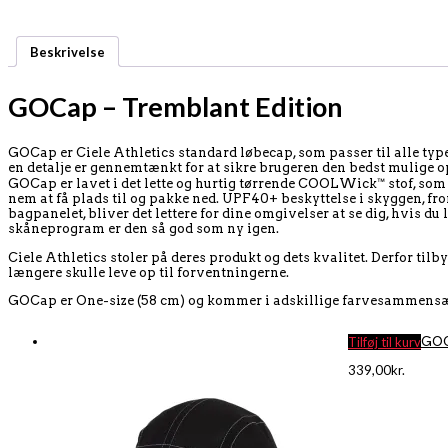
Beskrivelse
GOCap – Tremblant Edition
GOCap er Ciele Athletics standard løbecap, som passer til alle typer
en detalje er gennemtænkt for at sikre brugeren den bedst mulige o
GOCap er lavet i det lette og hurtig tørrende COOLWick™ stof, som s
nem at få plads til og pakke ned. UPF40+ beskyttelse i skyggen, fro
bagpanelet, bliver det lettere for dine omgivelser at se dig, hvis 
skåneprogram er den så god som ny igen.
Ciele Athletics stoler på deres produkt og dets kvalitet. Derfor til
længere skulle leve op til forventningerne.
GOCap er One-size (58 cm) og kommer i adskillige farvesammensæ
Tilføj til kurv
GOC
339,00
kr.