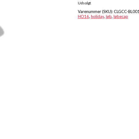
Udsolgt
Varenummer (SKU):
CLGCC-BL00
HO16
,
holiday
,
løb
,
løbecap