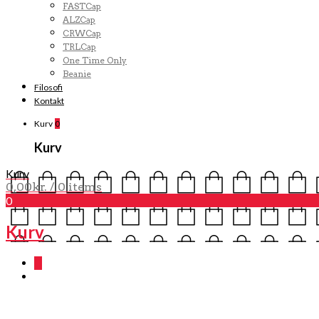
FASTCap
ALZCap
CRWCap
TRLCap
One Time Only
Beanie
Filosofi
Kontakt
Kurv
0
Kurv
Kurv
0,00
kr.
/ 0 items
0
Kurv
0