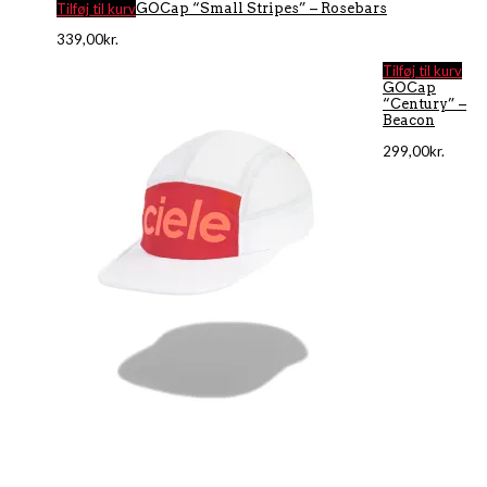
Tilføj til kurv
GOCap “Small Stripes” – Rosebars
339,00
kr.
Tilføj til kurv
GOCap
“Century” –
Beacon
299,00
kr.