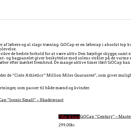
 af løbere og al slags træning. GOCap er en løbecap i absolut top kval
plevelse.
ikre de bedste forhold for at være aktiv. Den bøjelige skygge, samt e
nt- og bagpanelet giver beskyttelse mod solens stråler på de varme s
du løber efter mørket frembrud. De mange aktive timer iført GOCap kan
byder de “Ciele Athletics™ Million Miles Guarantee”, som giver muligh
tninger, som passer til både mænd og kvinder.
ap “Iconic Small” – Shadowcast
Tilføj til kurv
GOCap “Century” – Maste
299,00
kr.