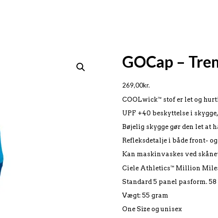
GOCap – Trem
269,00
kr.
COOLwick™ stof er let og hurt
UPF +40 beskyttelse i skygge,
Bøjelig skygge gør den let at h
Refleksdetalje i både front- o
Kan maskinvaskes ved skåne
Ciele Athletics™ Million Mile
Standard 5 panel pasform. 58
Vægt: 55 gram
One Size og unisex