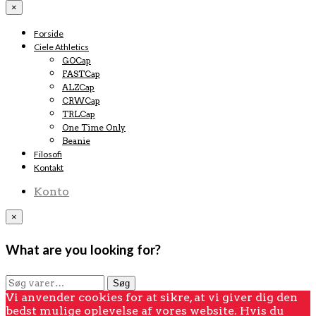
×
Forside
Ciele Athletics
GOCap
FASTCap
ALZCap
CRWCap
TRLCap
One Time Only
Beanie
Filosofi
Kontakt
Konto
×
What are you looking for?
Søg
Søg
efter:
Vi anvender cookies for at sikre, at vi giver dig den
bedst mulige oplevelse af vores website. Hvis du