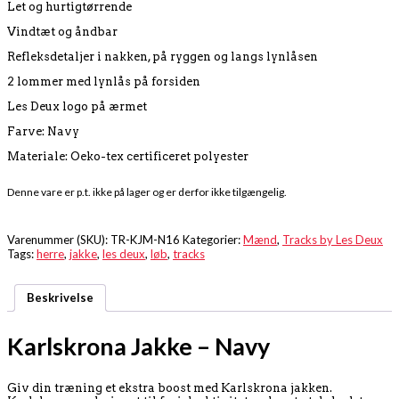
Let og hurtigtørrende
Vindtæt og åndbar
Refleksdetaljer i nakken, på ryggen og langs lynlåsen
2 lommer med lynlås på forsiden
Les Deux logo på ærmet
Farve: Navy
Materiale: Oeko-tex certificeret polyester
Denne vare er p.t. ikke på lager og er derfor ikke tilgængelig.
Varenummer (SKU):
TR-KJM-N16
Kategorier:
Mænd
,
Tracks by Les Deux
Tags:
herre
,
jakke
,
les deux
,
løb
,
tracks
Beskrivelse
Karlskrona Jakke – Navy
Giv din træning et ekstra boost med Karlskrona jakken.