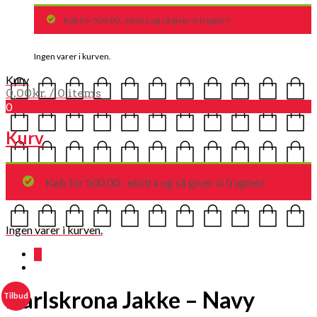
Køb for 500.00,- ekstra og så giver vi fragten!
Ingen varer i kurven.
Kurv
0,00
kr.
/ 0 items
0
Kurv
Køb for 500.00,- ekstra og så giver vi fragten!
Ingen varer i kurven.
0
Karlskrona Jakke – Navy
Tilbud