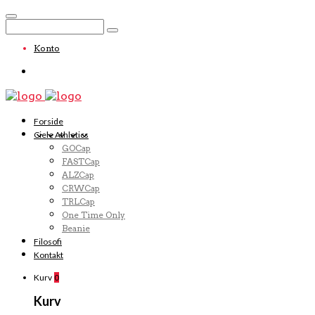
Konto
Forside
Ciele Athletics
GOCap
FASTCap
ALZCap
CRWCap
TRLCap
One Time Only
Beanie
Filosofi
Kontakt
Kurv
0
Kurv