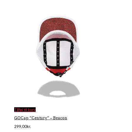
Tilføj til kurv
GOCap “Century” – Beacon
299,00
kr.