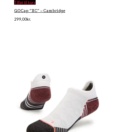
Tilføj til kurv
GOCap “XC” – Cambridge
299,00
kr.