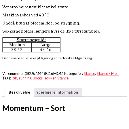
Venstre/højre udviklet ankel støtte
Maskinvaskes ved 40 °C
Undgå brug af blegemiddel og strygning.
Sokkerne holder længere hvis de ikke tørretumbles.
Størrelsesguide
Medium
Large
38-42
43-46
Denne vare er p.t. ikke på lager og er derfor ikke tilgængelig.
Varenummer (SKU):
M448C16MOM
Kategorier:
Stance
,
Stance - Men
Tags:
løb
,
running
,
socks
,
sokker
,
Stance
Beskrivelse
Yderligere information
Momentum – Sort