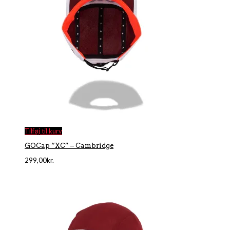
Tilføj til kurv
GOCap “XC” – Cambridge
299,00
kr.