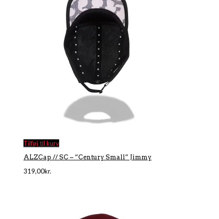
Tilføj til kurv
ALZCap // SC – “Century Small” Jimmy
319,00
kr.