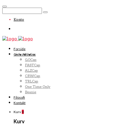
Konto
Forside
Ciele Athletics
GOCap
FASTCap
ALZCap
CRWCap
TRLCap
One Time Only
Beanie
Filosofi
Kontakt
Kurv
0
Kurv