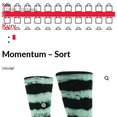
Kurv
0,00
kr.
/ 0 items
0
Kurv
0
Momentum – Sort
Udsolgt