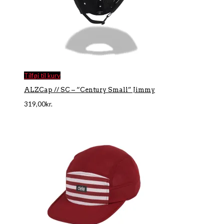
Tilføj til kurv
ALZCap // SC – “Century Small” Jimmy
319,00
kr.