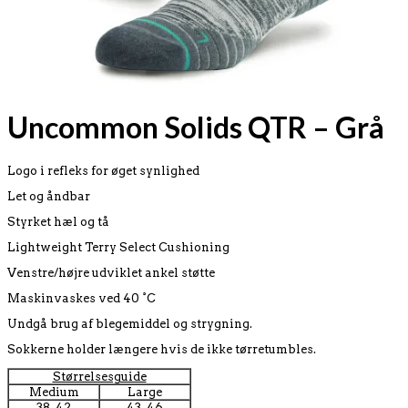
Uncommon Solids QTR – Grå
Logo i refleks for øget synlighed
Let og åndbar
Styrket hæl og tå
Lightweight Terry Select Cushioning
Venstre/højre udviklet ankel støtte
Maskinvaskes ved 40 °C
Undgå brug af blegemiddel og strygning.
Sokkerne holder længere hvis de ikke tørretumbles.
Størrelsesguide
Medium
Large
38-42
43-46