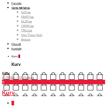
Forside
Ciele Athletics
GOCap
FASTCap
ALZCap
CRWCap
TRLCap
One Time Only
Beanie
Filosofi
Kontakt
Kurv
0
Kurv
Kurv
0,00
kr.
/ 0 items
0
Kurv
0