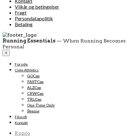
Kontakt
Vilkår og betingelser
Fragt
Persondatapolitik
Betaling
Running Essentials
— When Running Becomes
Personal
×
Forside
Ciele Athletics
GOCap
FASTCap
ALZCap
CRWCap
TRLCap
One Time Only
Beanie
Filosofi
Kontakt
Konto