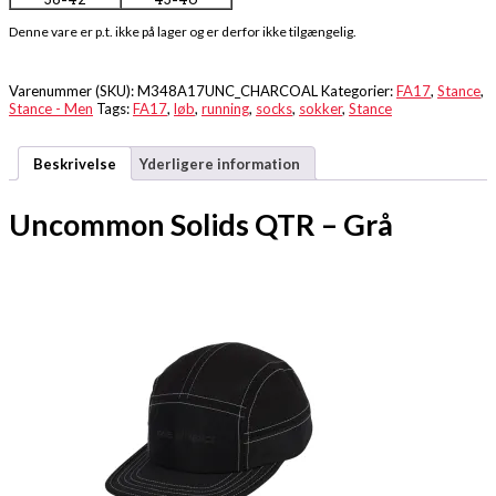
Denne vare er p.t. ikke på lager og er derfor ikke tilgængelig.
Varenummer (SKU):
M348A17UNC_CHARCOAL
Kategorier:
FA17
,
Stance
,
Stance - Men
Tags:
FA17
,
løb
,
running
,
socks
,
sokker
,
Stance
Beskrivelse
Yderligere information
Uncommon Solids QTR – Grå